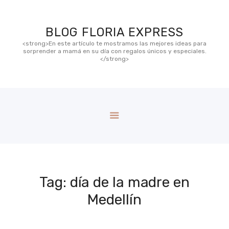
BLOG FLORIA EXPRESS
BLOG FLORIA EXPRESS
<strong>En este artículo te mostramos las mejores ideas para
<strong>En este artículo te mostramos las mejores ideas para sorprender a
sorprender a mamá en su día con regalos únicos y especiales.
mamá en su día con regalos únicos y especiales.</strong>
</strong>
CONTACTO
Tag: día de la madre en
Medellín